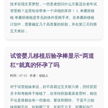
技术实现生育梦想，一些患者想问什么方案适合老年试
管受精？这里给你带来一个详细的库存！ 1. 单囊胚移
植 单囊胚移植是常见的体外受精手术。在单囊胚移植
计划中，需要确定几个高质量的胚胎，并在第三天到第
五天将好...
试管婴儿移植后验孕棒显示“两道
杠”就真的怀孕了吗
时间：07-15
作者：创始人
对于试管姐妹来说，好不容易过五关斩六将，历经层层
关卡和考验终于移植了，在等待胚胎着床发育时，相信
不论是谁都会有一些激动、紧张和期待。 于是不少姐
妹按耐不住，短则两三天，长则五六天，折腾起自己