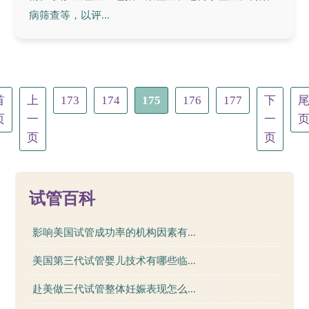
病筛查等，以评...
首
上
173
174
175
176
177
下
页
一
一
页
页
试管百科
影响美国试管成功率的机构因素有...
美国第三代试管婴儿技术有哪些临...
赴美做三代试管整体妊娠表现怎么...