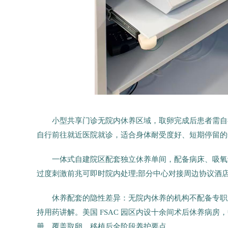
小型共享门诊无院内休养区域，取卵完成后患者需自
自行前往就近医院就诊，适合身体耐受度好、短期停留的
一体式自建院区配套独立休养单间，配备病床、吸氧设
过度刺激前兆可即时院内处理;部分中心对接周边协议酒
休养配套的隐性差异：无院内休养的机构不配备专职
持用药讲解。美国 FSAC 园区内设十余间术后休养病
册，覆盖取卵、移植后全阶段养护要点。