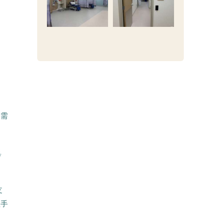
，需
巢
支
理手