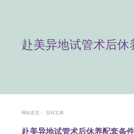
赴美异地试管术后休
网站首页
百科宝典
>
赴美异地试管术后休养配套条