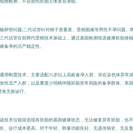
细胞检测，不会损伤胚胎主体发育潜能。
输卵管问题;二代试管针对精子质量差、受精困难等男性不孕问题。
三代试管在前两代受精技术基础上，通过基因检测筛选健康胚胎移
难备孕的活产稳定性。
通用刚需技术。主要适配35岁以上高龄备孕人群、存在染色体异常
发性流产人群，以及重度少弱精伴随胚胎异常风险的备孕群体。美
避免无效诊疗。
该技术仅能筛选现有胚胎的基因健康状态，无法修复异常胚胎，也
长、诊疗成本更高。对于年轻、卵巢功能良好、无遗传病史、无反