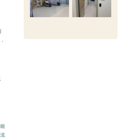
两
植，
或
国
不能
复流