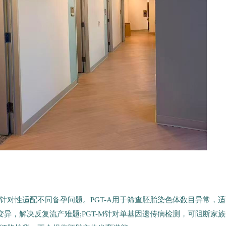
针对性适配不同备孕问题。PGT-A用于筛查胚胎染色体数目异常，适
等变异，解决反复流产难题;PGT-M针对单基因遗传病检测，可阻断家