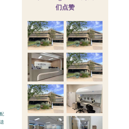
们点赞
配
族遗