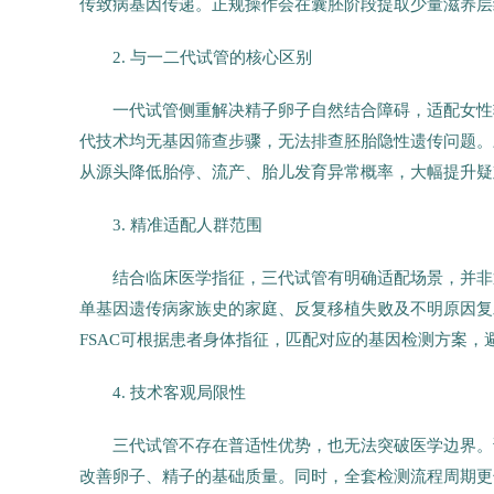
传致病基因传递。正规操作会在囊胚阶段提取少量滋养层
2. 与一二代试管的核心区别
一代试管侧重解决精子卵子自然结合障碍，适配女性
代技术均无基因筛查步骤，无法排查胚胎隐性遗传问题。
从源头降低胎停、流产、胎儿发育异常概率，大幅提升疑
3. 精准适配人群范围
结合临床医学指征，三代试管有明确适配场景，并非
单基因遗传病家族史的家庭、反复移植失败及不明原因复
FSAC可根据患者身体指征，匹配对应的基因检测方案，
4. 技术客观局限性
三代试管不存在普适性优势，也无法突破医学边界。
改善卵子、精子的基础质量。同时，全套检测流程周期更