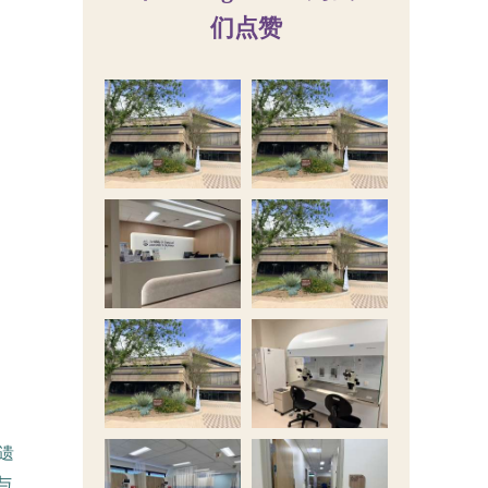
们点赞
遗
与