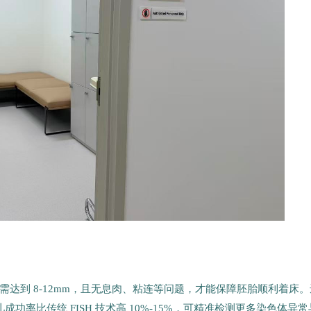
达到 8-12mm，且无息肉、粘连等问题，才能保障胚胎顺利着床。
功率比传统 FISH 技术高 10%-15%，可精准检测更多染色体异常