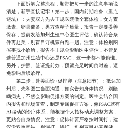
下面拆解完整流程，顺带把每一步的注意事项说
清楚，新手直接记牢！第一步，国内前期准备（重点
避坑）：夫妻双方先去正规医院做全套体检，女方查
激素、卵巢储备，男方查精子质量，报告一定要妥善
保存，提前发给加州生殖中心医生评估，确认符合条
件再赴美，别盲目订机票白跑一趟。注意：体检别图
省事找小诊所，报告不正规会影响医生评估，不管是
选普通加州生殖中心还是FSAC，这一步都不能偷懒。
另外，护照、签证提前办，预留充足时间倒时差，避
免影响后续诊疗。
第二步，赴美面诊+促排卵（注意细节）：抵达加
州后，先和医生当面沟通，如实告知身体情况，别隐
瞒病史，不然会影响促排方案的制定。医生会结合国
内报告和现场复查，制定专属促排方案，像FSAC就有
AI驱动的诊疗体系，能根据个人指标动态调整方案，
更贴合自身情况。注意：促排针要严格按时间打，建
议设双重闹钟，别漏打、错打，也别盲目补充保健