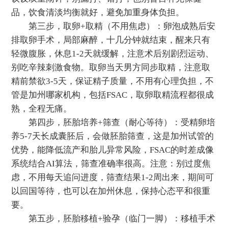
品，饮食清淡均衡就好，避免加重身体负担。
第三步，取卵+取精（不用焦虑）：卵泡成熟后安
排取卵手术，局部麻醉，十几分钟就结束，醒来只有
轻微腹胀，休息1-2天就缓解，注意术后别剧烈运动、
别吃辛辣刺激食物。取卵当天男方同步取精，注意取
精前禁欲3-5天，保证精子质量，不用有心理负担，不
管是加州哪家机构，包括FSAC，取卵取精流程都很成
熟，全程无痛。
第四步，胚胎培养+筛查（耐心等待）：受精卵培
养5-7天长成囊胚后，会做胚胎筛查，这是加州试管的
优势，能降低流产和胎儿异常风险，FSAC的时差成像
系统结合AI算法，筛查准确率很高。注意：别过度焦
虑，不用每天追问进度，筛查结果1-2周出来，期间可
以回国等待，也可以在加州休息，保持心态平和很重
要。
第五步，胚胎移植+验孕（临门一脚）：移植手术